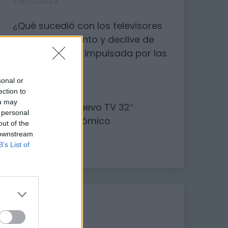
29/01/2023
¿Qué sucedió con los televisores
3D?: El surgimiento y declive de
una tecnología impulsada por las
salas de cine.
sonal or
26/01/2023
ection to
ou may
HKC NHB32D1 nuevo TV 32″
 personal
pulgadas económico
out of the
 downstream
23/01/2023
B’s List of
Etiquetas