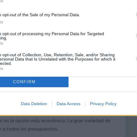
In
o opt-out of the Sale of my Personal Data.
In
to opt-out of processing my Personal Data for Targeted
ing.
In
do al afectar a su claridad. Puedes usar el control
si eso soluciona algo. Del mismo modo, aumentar los
o opt-out of Collection, Use, Retention, Sale, and/or Sharing
ersonal Data that Is Unrelated with the Purposes for which it
do de nuestros gustos.
lected.
In
ido
CONFIRM
levisor no ofrece los resultados esperados, la mejor
on este tipo de aparatos se asegura el aumento del
Data Deletion
Data Access
Privacy Policy
 barra de sonido también ocupa mucho menos espacio
n es la opción más económica. La gran variedad de
 a todos los presupuestos.