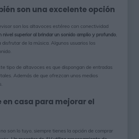
bién son una excelente opción
levisor son los altavoces estéreo con conectividad
n nivel superior al brindar un sonido amplio y profundo
,
isfrutar de la música. Algunos usuarios los
onido.
ste tipo de altavoces es que dispongan de entradas
itales. Además de que ofrezcan unos medios
s.
 en casa para mejorar el
 no son lo tuyo, siempre tienes la opción de comprar
ente.
Un receptor de AV utiliza procesamiento de