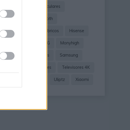
Amazon
Auriculares
Auriculares Bluetooth
Auriculares Inalámbricos
Hisense
HKC
Ikt
LG
Monyhigh
Oferta
Rulefiss
Samsung
TCL
Televisores
Televisores 4K
Televisores Oled
Uliptz
Xiaomi