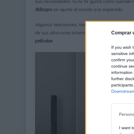
sus necesidades. Si no te gusta como suenan lo
diálogo»
se ajuste el sonido a lo esperado.
Algunos televisores, tienen un modo mejorado
de sus altavoces internos, y esto puede ser me
Comprar u
película»
.
If you wish 
sensitive in
confirm you
continue se
information 
further disc
participants
Downstream 
Persona
I want t