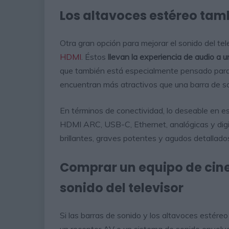
Los altavoces estéreo tam
Otra gran opción para mejorar el sonido del te
HDMI
. Éstos
llevan la experiencia de audio a u
que también está especialmente pensado para d
encuentran más atractivos que una barra de s
En términos de conectividad, lo deseable en e
HDMI ARC, USB-C, Ethernet, analógicas y dig
brillantes, graves potentes y agudos detallado
Comprar un equipo de cine
sonido del televisor
Si las barras de sonido y los altavoces estéreo
un receptor AV o un sistema de sonido envolv