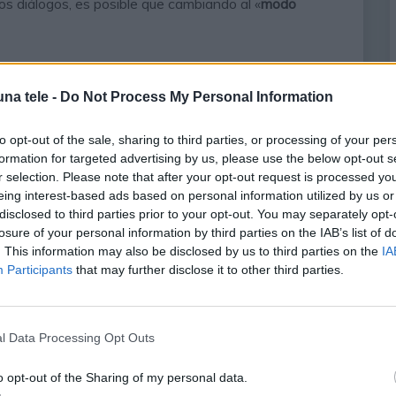
s diálogos, es posible que cambiando al «
modo
 con IA que realmente aprovecha al máximo el diseño
jor que usar un «
modo Dolby Atmos
» o un «
modo
na tele -
Do Not Process My Personal Information
to opt-out of the sale, sharing to third parties, or processing of your per
formation for targeted advertising by us, please use the below opt-out s
r selection. Please note that after your opt-out request is processed y
eing interest-based ads based on personal information utilized by us or
disclosed to third parties prior to your opt-out. You may separately opt-
losure of your personal information by third parties on the IAB’s list of
. This information may also be disclosed by us to third parties on the
IA
Participants
that may further disclose it to other third parties.
l Data Processing Opt Outs
o opt-out of the Sharing of my personal data.