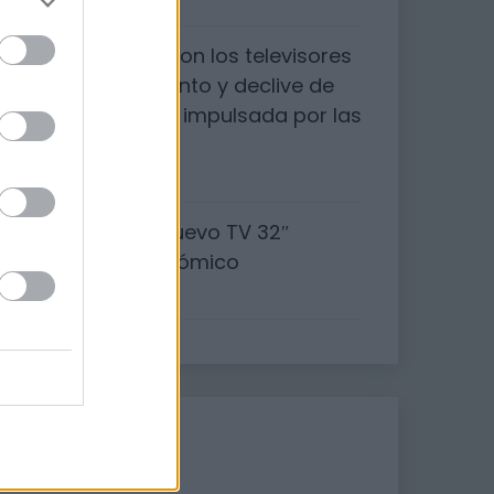
29/01/2023
¿Qué sucedió con los televisores
3D?: El surgimiento y declive de
una tecnología impulsada por las
salas de cine.
26/01/2023
HKC NHB32D1 nuevo TV 32″
pulgadas económico
23/01/2023
Etiquetas