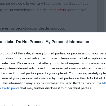
a se dedica a la venta y fabricación de dispositivos
mpo, se ha considerado una de las
marcas
líderes en el
 inventos tecnológicos, desde aparatos
. La compañía fue pionera en importantes
ares de Japón, los primeros transmisores de televisión;
na tele -
Do Not Process My Personal Information
res.
to opt-out of the sale, sharing to third parties, or processing of your per
formation for targeted advertising by us, please use the below opt-out s
s lavadoras eléctricas, refrigeradores, los hornos
r selection. Please note that after your opt-out request is processed y
eing interest-based ads based on personal information utilized by us or
disclosed to third parties prior to your opt-out. You may separately opt-
 pulgadas
losure of your personal information by third parties on the IAB’s list of
. This information may also be disclosed by us to third parties on the
IA
Participants
that may further disclose it to other third parties.
 pulgadas