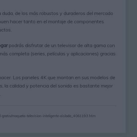
a duda, de los más robustos y duraderos del mercado
 buen hacer tanto en el montaje de componentes
uctos.
ogar
podrás disfrutar de un televisor de alta gama con
ás completa (series, películas y aplicaciones) gracias
r hacer. Los paneles 4K que montan en sus modelos de
ás, la calidad y potencia del sonido es bastante mejor
.
d-gratis/maqueta-television-inteligente-aislada_4061193.htm