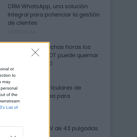
CRM WhatsApp, una solución
integral para potenciar la gestión
de clientes
10/05/2024
Ver durante muchas horas los
canales de la TDT puede quemar
tu televisor OLED
sonal or
11/03/2024
ection to
ou may
Los mejores auriculares de
 personal
out of the
conducción ósea para
 downstream
deportistas
B’s List of
08/09/2023
Xiaomi Smart TV de 43 pulgadas