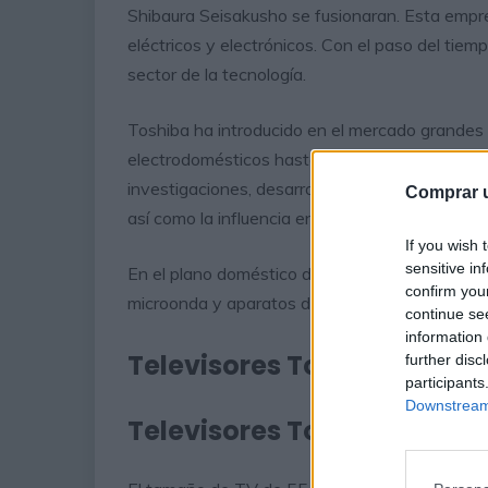
Shibaura Seisakusho se fusionaran. Esta empres
eléctricos y electrónicos. Con el paso del tie
sector de la tecnología.
Toshiba ha introducido en el mercado grandes
electrodomésticos hasta tecnología avanzada
investigaciones, desarrollaron los primeros rad
Comprar u
así como la influencia en dispositivos transisto
If you wish 
sensitive in
En el plano doméstico destaca la creación de la
confirm you
microonda y aparatos de aire acondicionado.
continue se
information 
Televisores Toshiba de 32
further disc
participants
Downstream 
Televisores Toshiba de 55