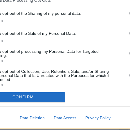
ara ver cine en casa (palomitas de maíz incluidas) en
l Data Processing Opt Outs
mitorio grande.
o opt-out of the Sharing of my personal data.
In
 pulgadas
o opt-out of the Sale of my Personal Data.
s a grandes y dormitorios grandes. Si te gustan
In
cto, disfrutarás como un enano de este tamaño de
to opt-out of processing my Personal Data for Targeted
ing.
 en bares y locales públicos.
In
evisores de marca Toshiba
o opt-out of Collection, Use, Retention, Sale, and/or Sharing
ersonal Data that Is Unrelated with the Purposes for which it
lected.
In
 muy eficientes y duraderos. Televisores con
delos
4K
UHD
, en su mayoría retroiluminación LED.
CONFIRM
ming más conocidas por el público como Netflix,
Data Deletion
Data Access
Privacy Policy