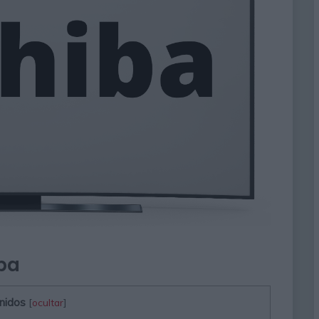
ba
nidos
[
ocultar
]