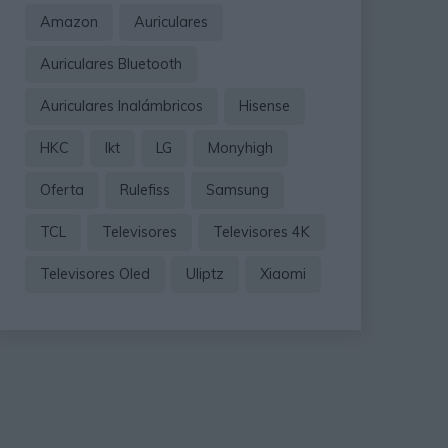
Amazon
Auriculares
Auriculares Bluetooth
Auriculares Inalámbricos
Hisense
HKC
Ikt
LG
Monyhigh
Oferta
Rulefiss
Samsung
TCL
Televisores
Televisores 4K
Televisores Oled
Uliptz
Xiaomi