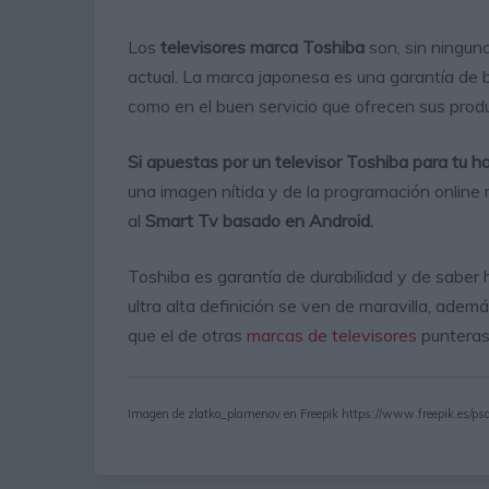
Los
televisores marca Toshiba
son, sin ningun
actual. La marca japonesa es una garantía de
como en el buen servicio que ofrecen sus prod
Si apuestas por un televisor Toshiba para tu h
una imagen nítida y de la programación online m
al
Smart Tv basado en Android.
Toshiba es garantía de durabilidad y de sabe
ultra alta definición se ven de maravilla, adem
que el de otras
marcas de televisores
punteras
Imagen de zlatko_plamenov en Freepik https://www.freepik.es/ps