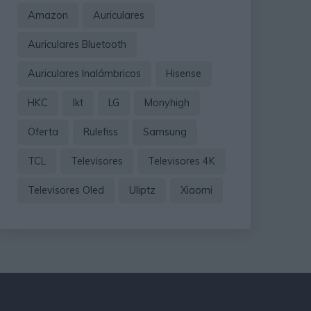
Amazon
Auriculares
Auriculares Bluetooth
Auriculares Inalámbricos
Hisense
HKC
Ikt
LG
Monyhigh
Oferta
Rulefiss
Samsung
TCL
Televisores
Televisores 4K
Televisores Oled
Uliptz
Xiaomi