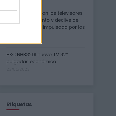
29/01/2023
¿Qué sucedió con los televisores
3D?: El surgimiento y declive de
una tecnología impulsada por las
salas de cine.
26/01/2023
HKC NHB32D1 nuevo TV 32″
pulgadas económico
23/01/2023
Etiquetas