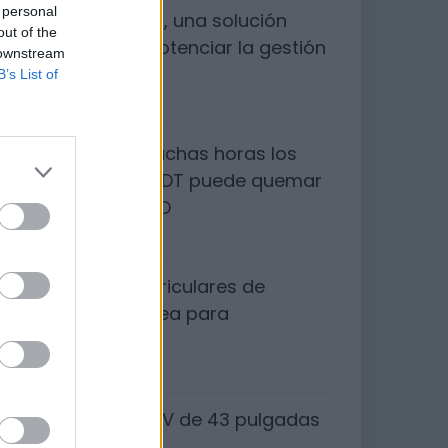
 personal
CRM WhatsApp, una solución
out of the
integral para potenciar la gestión
 downstream
de clientes
B’s List of
10/05/2024
Ver durante muchas horas los
canales de la TDT puede quemar
tu televisor OLED
11/03/2024
Los mejores auriculares de
conducción ósea para
deportistas
08/09/2023
Xiaomi Smart TV de 43 pulgadas