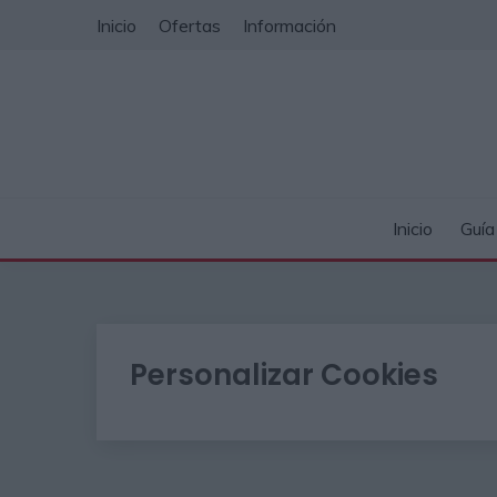
Saltar
Inicio
Ofertas
Información
al
contenido
Inicio
Guí
Personalizar Cookies