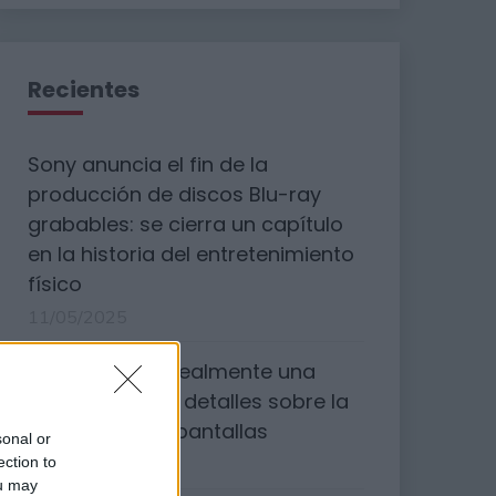
Recientes
Sony anuncia el fin de la
producción de discos Blu-ray
grabables: se cierra un capítulo
en la historia del entretenimiento
físico
11/05/2025
¿Cuánto dura realmente una
tele? Todos los detalles sobre la
vida útil de las pantallas
sonal or
20/03/2025
ection to
ou may